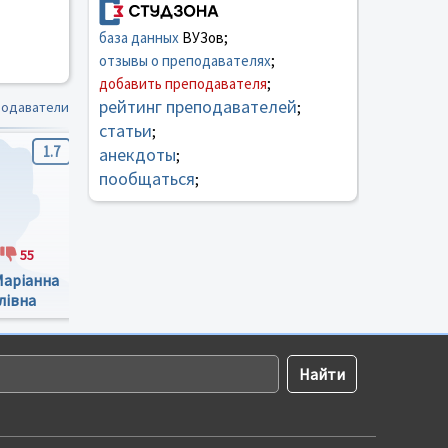
база данных
ВУЗов;
отзывы о преподавателях
;
добавить преподавателя
;
рейтинг преподавателей
подаватели
;
статьи
;
1.7
1
4.4
анекдоты
;
пообщаться
;
55
67
12
43
15
Маріанна
Гасинець Ярослава
Вегеш Микола
лівна
Степанівна
Миколайович