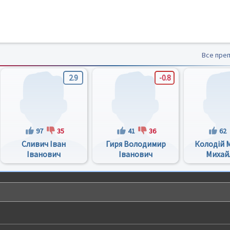
Все пре
2.9
-0.8
97
35
41
36
62
Сливич Іван
Гиря Володимир
Колодій 
Іванович
Іванович
Михай