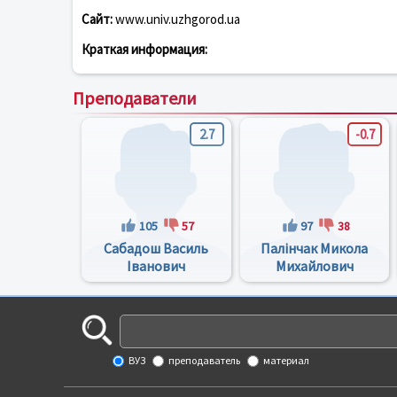
Сайт:
www.univ.uzhgorod.ua
Краткая информация:
Преподаватели
2.7
-0.7
105
57
97
38
Сабадош Василь
Палінчак Микола
Іванович
Михайлович
ВУЗ
преподаватель
материал