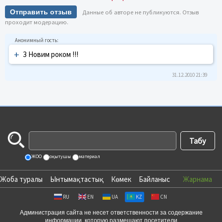
Отправить отзыв
Данные об авторе не публикуются. Отзыв
проходит модерацию.
+
З Новим роком !!!
31.12.2010 21:39
ЖОО
оқытушы
материал
Жоба туралы
Ынтымақтастық
Көмек
Байланыс
Жарнама
RU
EN
UA
KZ
CN
Администрация сайта не несет ответственности за содержание
информации, которую размещают посетители