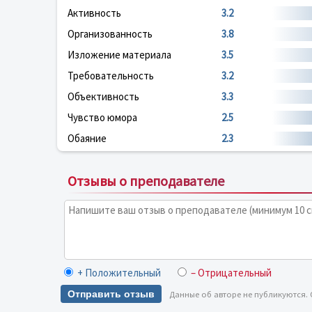
Активность
3.2
Организованность
3.8
Изложение материала
3.5
Требовательность
3.2
Объективность
3.3
Чувство юмора
2.5
Обаяние
2.3
Отзывы о преподавателе
+ Положительный
– Отрицательный
Отправить отзыв
Данные об авторе не публикуются.