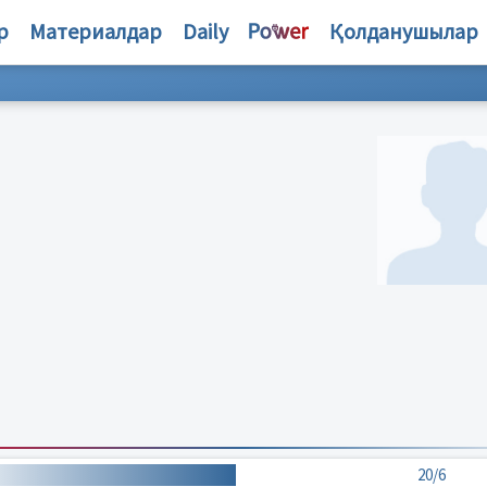
р
Материалдар
Daily
Қолданушылар
20/6