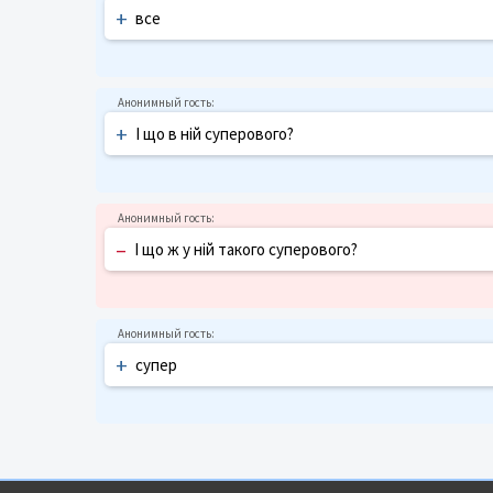
+
все
+
І що в ній суперового?
–
І що ж у ній такого суперового?
+
супер