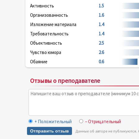
Активность
1.5
Организованность
1.6
Изложение материала
1.4
Требовательность
1.4
Объективность
2.5
Чувство юмора
2.6
Обаяние
0.6
Отзывы о преподавателе
+ Положительный
– Отрицательный
Отправить отзыв
Данные об авторе не публикуются.