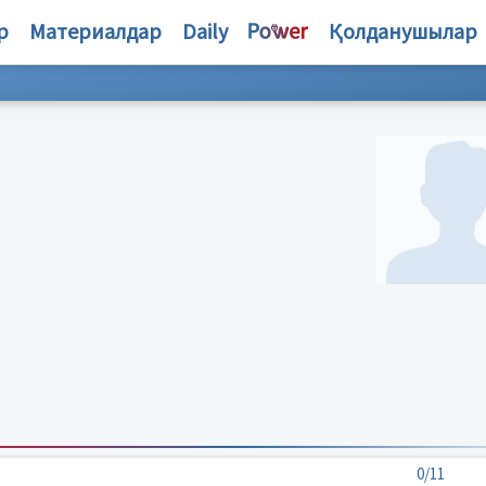
р
Материалдар
Daily
Қолданушылар
0/11