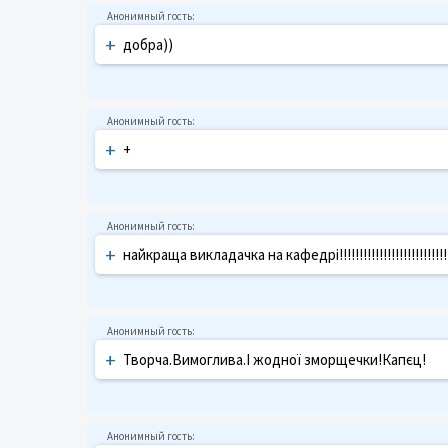
+
добра))
+
+
+
найкраща викладачка на кафедрі!!!!!!!!!!!!!!!!!!!!!!!!!!!!!!!!
+
Творча.Вимоглива.І жодної зморщечки!Капєц!