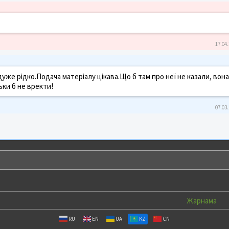
17.04.
 дуже рідко.Подача матеріалу цікава.Що б там про неї не казали, вона
льки б не вректи!
07.03.
Жарнама
RU
EN
UA
KZ
CN