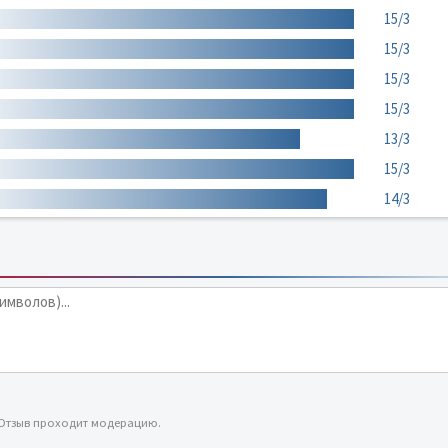
15/3
15/3
15/3
15/3
13/3
15/3
14/3
 Отзыв проходит модерацию.