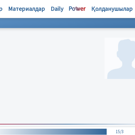
р
Материалдар
Daily
Қолданушылар
15/3