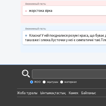
–
жорстока зірка
+
Класна! У ній поєдналися розум і краса, що буває
така вже і злюка.Хусточки у неї є симпатичні такі.Ті
ЖОО
оқытушы
материал
Жоба туралы
Ынтымақтастық
Көмек
Байланыс