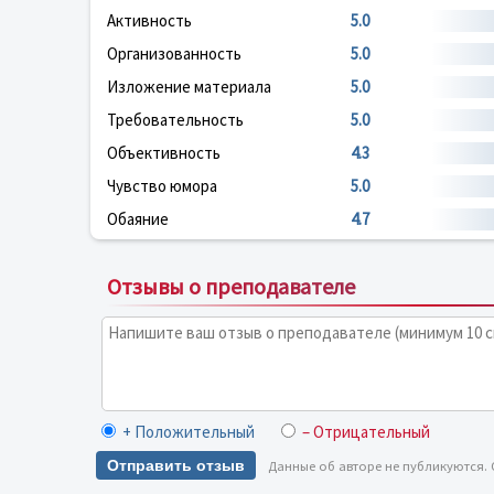
Активность
5.0
Организованность
5.0
Изложение материала
5.0
Требовательность
5.0
Объективность
4.3
Чувство юмора
5.0
Обаяние
4.7
Отзывы о преподавателе
+ Положительный
– Отрицательный
Отправить отзыв
Данные об авторе не публикуются.