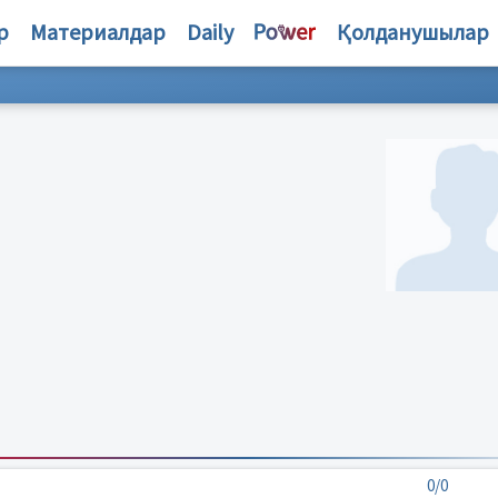
р
Материалдар
Daily
Қолданушылар
0/0