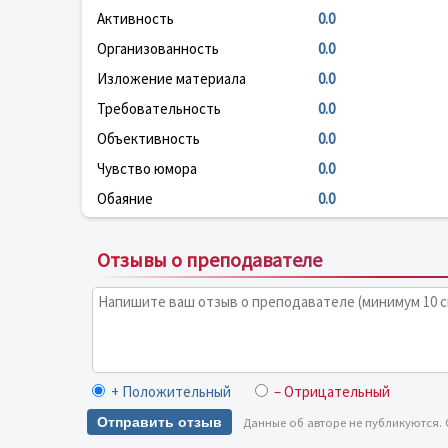
Активность
0.0
Организованность
0.0
Изложение материала
0.0
Требовательность
0.0
Объективность
0.0
Чувство юмора
0.0
Обаяние
0.0
Отзывы о преподавателе
+ Положительный
– Отрицательный
Отправить отзыв
Данные об авторе не публикуются.