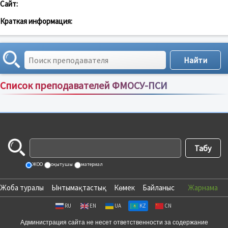
Сайт:
Краткая информация:
Список преподавателей ФМОСУ-ПСИ
Сортировка по:
имени
;
рейтингу
;
отзывам
;
ЖОО
оқытушы
материал
Жоба туралы
Ынтымақтастық
Көмек
Байланыс
Жарнама
RU
EN
UA
KZ
CN
Администрация сайта не несет ответственности за содержание