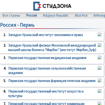
Все страны
Россия
Adygeya Republic
Altai Krai
Arkhang
Россия - Пермь
1.
Западно-Уральский институт экономики и права
2.
Западно-Уральский филиал Московской международной
высшей школы бизнеса "Мирбис" (институт Мирбис,Зуф)
3.
Пермская государственная медицинская академия
4.
Пермская государственная сельскохозяйственная
академия
5.
Пермская государственная фармацевтическая академия
6.
Пермский государственный институт искусств и
культуры
7.
Пермский государственный институт коммерции