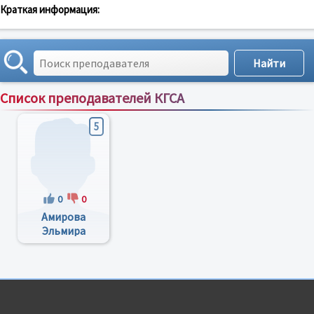
Краткая информация:
Список преподавателей КГСА
Сортировка по:
имени
;
рейтингу
;
отзывам
;
5
0
0
Амирова
Эльмира
Фаиловна