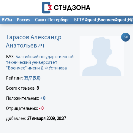
ВУЗы
Россия
Санкт-Петербург
БГТУ &quot;Военмех&quot;И
Тарасов Александр
5.0
Анатольевич
ВУЗ:
Балтийский государственный
технический университет
"Военмех" имени Д.Ф.Устинова
Рейтинг:
35/7 (5.0)
Всего отзывов:
8
Положительных:
+ 8
Отрицательных:
- 0
Добавлен:
27 января 2009, 20:37