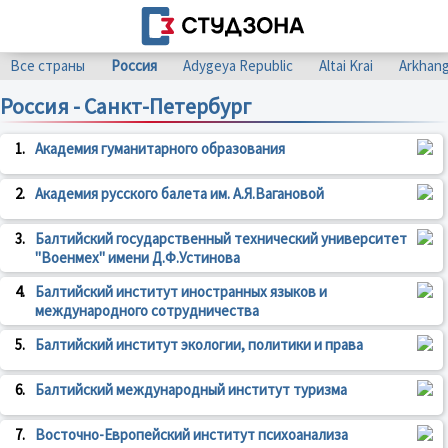
Все страны
Россия
Adygeya Republic
Altai Krai
Arkhang
Россия - Санкт-Петербург
1.
Академия гуманитарного образования
2.
Академия русского балета им. А.Я.Вагановой
3.
Балтийский государственный технический университет
"Военмех" имени Д.Ф.Устинова
4.
Балтийский институт иностранных языков и
международного сотрудничества
5.
Балтийский институт экологии, политики и права
6.
Балтийский международный институт туризма
7.
Восточно-Европейский институт психоанализа