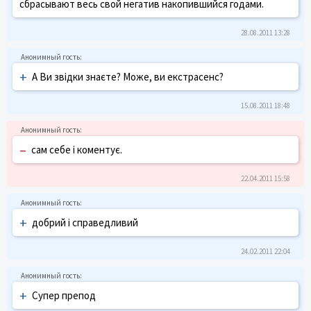
сбрасывают весь свой негатив накопившийся годами.
28.08.2011 13:28
+
А Ви звідки знаєте? Може, ви екстрасенс?
15.08.2011 18:48
–
сам себе і коментує.
22.04.2011 15:58
+
добрий і справедливий
24.02.2011 22:04
+
Супер препод