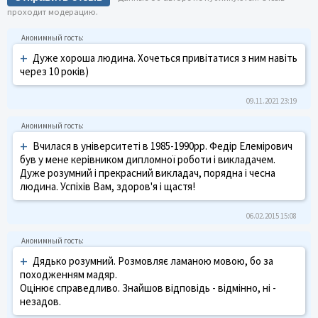
проходит модерацию.
+
Дуже хороша людина. Хочеться привітатися з ним навіть
через 10 років)
09.11.2021 23:19
+
Вчилася в університеті в 1985-1990рр. Федір Елемірович
був у мене керівником дипломної роботи і викладачем.
Дуже розумний і прекрасний викладач, порядна і чесна
людина. Успіхів Вам, здоров'я і щастя!
06.02.2015 15:08
+
Дядько розумний. Розмовляє ламаною мовою, бо за
походженням мадяр.
Оцінює справедливо. Знайшов відповідь - відмінно, ні -
незадов.