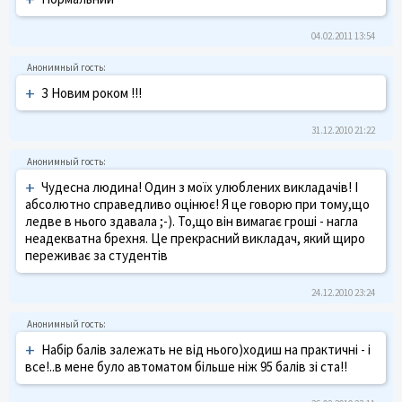
04.02.2011 13:54
+
З Новим роком !!!
31.12.2010 21:22
+
Чудесна людина! Один з моїх улюблених викладачів! І
абсолютно справедливо оцінює! Я це говорю при тому,що
ледве в нього здавала ;-). То,що він вимагає гроші - нагла
неадекватна брехня. Це прекрасний викладач, який щиро
переживає за студентів
24.12.2010 23:24
+
Набір балів залежать не від нього)ходиш на практичні - і
все!..в мене було автоматом більше ніж 95 балів зі ста!!