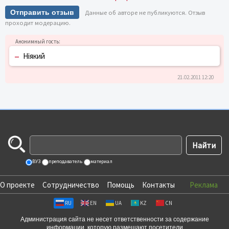
Отправить отзыв
Данные об авторе не публикуются. Отзыв
проходит модерацию.
–
Ніякий
21.02.2011 12:20
ВУЗ
преподаватель
материал
О проекте
Сотрудничество
Помощь
Контакты
Реклама
RU
EN
UA
KZ
CN
Администрация сайта не несет ответственности за содержание
информации, которую размещают посетители