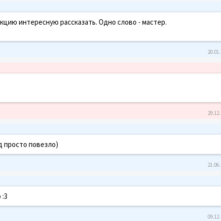
кцию интересную рассказать. Одно слово - мастер.
20.01.
29.12.
од просто повезло)
21.06.
 :3
09.12.