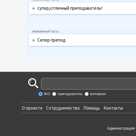
+
супер,отличный преподаватель!
+
Сепер препод
ВУЗ
преподаватель
материал
О проекте
Сотрудничество
Помощь
Контакты
Администрация 