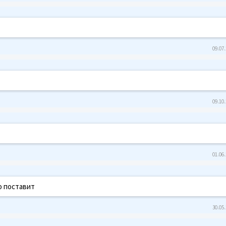
09.07.
09.10.
01.06.
о поставит
30.05.