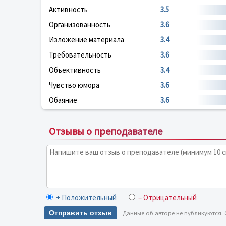
Активность
3.5
Организованность
3.6
Изложение материала
3.4
Требовательность
3.6
Объективность
3.4
Чувство юмора
3.6
Обаяние
3.6
Отзывы о преподавателе
+ Положительный
– Отрицательный
Отправить отзыв
Данные об авторе не публикуются.