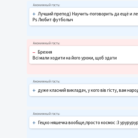
+
Лучший препод) Научить-поговорить да ещё и ле
Ps Любит футболыч
–
Брехня
Всі мали ходити на його уроки, щоб здати
+
дуже класний викладач, у кого вів гісту, вам нар
+
Гецко няшечка вообще,просто космос :3 урурурур