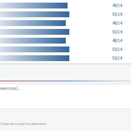
49/14
50/14
48/14
50/14
48/14
50/14
50/14
 Отзыв проходит модерацию.