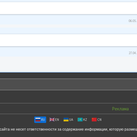
06.05.
27.04.
Реклама
RU
EN
UA
KZ
CN
сайта не несет ответственности за содержание информации, которую разме