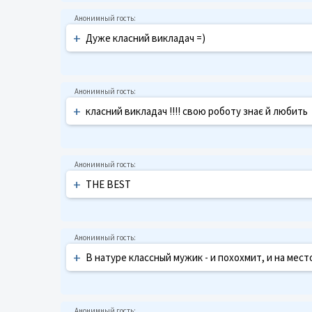
+
Дуже класний викладач =)
+
класний викладач !!!! свою роботу знає й любить
+
THE BEST
+
В натуре классный мужик - и похохмит, и на мест