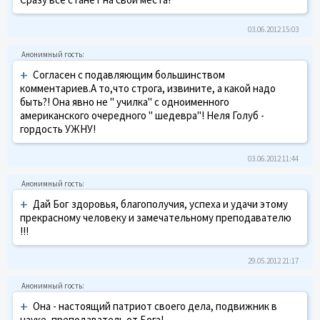
03.06.2012 15:03
+
Согласен с подавляющим большинством
комментариев.А то,что строга, извините, а какой надо
быть?! Она явно не " училка" с одноименного
американского очередного " шедевра"! Неля Голуб -
гордость УЖНУ!
03.06.2012 11:44
+
Дай Бог здоровья, благополучия, успеха и удачи этому
прекрасному человеку и замечательному преподавателю
!!!
29.05.2012 21:17
+
Она - настоящий патриот своего дела, подвижник в
науке, преподаватель от Бога!