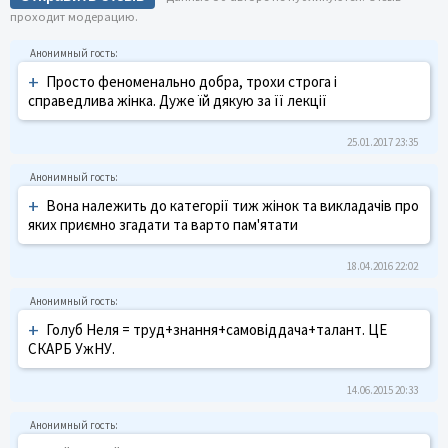
проходит модерацию.
+
Просто феноменально добра, трохи строга і
справедлива жінка. Дуже їй дякую за її лекції
25.01.2017 23:35
+
Вона належить до категорії тиж жінок та викладачів про
яких приємно згадати та варто пам'ятати
18.04.2016 22:02
+
Голуб Неля = труд+знання+самовіддача+талант. ЦЕ
СКАРБ УжНУ.
14.06.2015 20:33