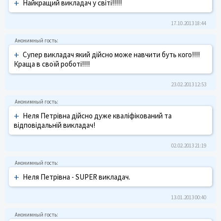
+
Найкращий викладач у світі!!!!!
17.10.2013 18:44
+
Супер викладач який дійсно може навчити буть кого!!!!
Краща в своїй роботі!!!!
23.02.2013 12:53
+
Неля Петрівна дійсно дуже кваліфікований та
відповідальній викладач!
02.02.2013 21:19
+
Неля Петрівна - SUPER викладач.
13.01.2013 00:40