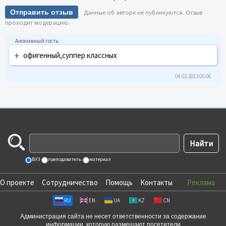
Отправить отзыв
Данные об авторе не публикуются. Отзыв
проходит модерацию.
+
офигенный,суппер классных
04.02.2013 05:06
ВУЗ
преподаватель
материал
О проекте
Сотрудничество
Помощь
Контакты
Реклама
RU
EN
UA
KZ
CN
Администрация сайта не несет ответственности за содержание
информации, которую размещают посетители