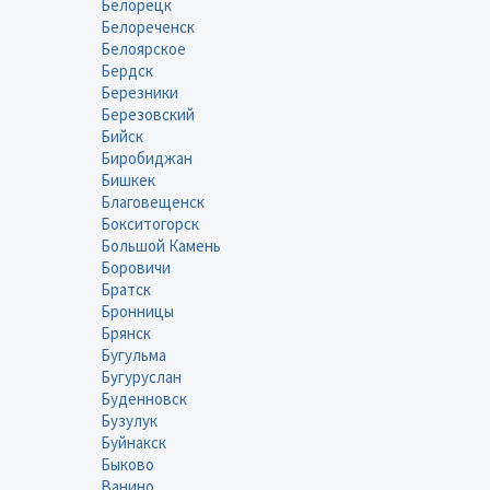
Белорецк
Белореченск
Белоярское
Бердск
Березники
Березовский
Бийск
Биробиджан
Бишкек
Благовещенск
Бокситогорск
Большой Камень
Боровичи
Братск
Бронницы
Брянск
Бугульма
Бугуруслан
Буденновск
Бузулук
Буйнакск
Быково
Ванино