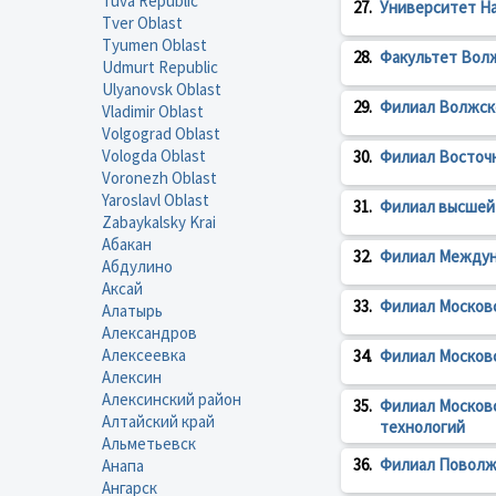
Tuva Republic
27.
Университет Н
Tver Oblast
Tyumen Oblast
28.
Факультет Волж
Udmurt Republic
Ulyanovsk Oblast
29.
Филиал Волжско
Vladimir Oblast
Volgograd Oblast
Vologda Oblast
30.
Филиал Восточн
Voronezh Oblast
Yaroslavl Oblast
31.
Филиал высшей
Zabaykalsky Krai
Абакан
32.
Филиал Междун
Абдулино
Аксай
33.
Филиал Московс
Алатырь
Александров
Алексеевка
34.
Филиал Московс
Алексин
Алексинский район
35.
Филиал Москов
Алтайский край
технологий
Альметьевск
36.
Филиал Поволжс
Анапа
Ангарск