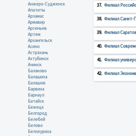
Анжеро-Судженск
37.
Филиал Российс
Апатиты
Арзамас
38.
Филиал Санкт-П
Армавир
Арсеньев
39.
Филиал Саратов
Артем
Архангельск
40.
Филиал Совреме
Асино
Астрахань
Ахтубинск
41.
Филиал универс
Ачинск
Балаково
42.
Филиал Эконом
Балашиха
Балашов
Барвиха
Барнаул
Батайск
Бежецк
Белгород
Белебей
Белово
Белокуриха