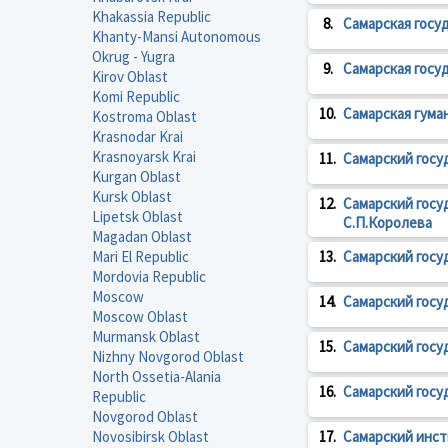
Khakassia Republic
8.
Самарская госу
Khanty-Mansi Autonomous
Okrug - Yugra
9.
Самарская госу
Kirov Oblast
Komi Republic
10.
Самарская гума
Kostroma Oblast
Krasnodar Krai
Krasnoyarsk Krai
11.
Самарский госу
Kurgan Oblast
Kursk Oblast
12.
Самарский госу
Lipetsk Oblast
С.П.Королева
Magadan Oblast
Mari El Republic
13.
Самарский гос
Mordovia Republic
Moscow
14.
Самарский госу
Moscow Oblast
Murmansk Oblast
15.
Самарский госу
Nizhny Novgorod Oblast
North Ossetia-Alania
16.
Самарский госу
Republic
Novgorod Oblast
Novosibirsk Oblast
17.
Самарский инст