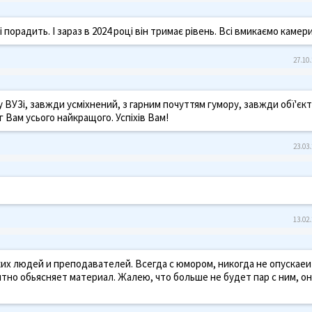
 і порадить. І зараз в 2024 році він тримає рівень. Всі вмикаємо камер
27.10.
ВУЗі, завжди усміхнений, з гарним почуттям гумору, завжди обї'єк
 Вам усього найкращого. Успіхів Вам!
23.03.
13.02.
х людей и преподавателей. Всегда с юмором, никогда не опускаеи
нятно обьясняет материал. Жалею, что больше не будет пар с ним, о