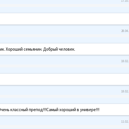
17.10.
28.04.
к. Хороший семьянин. Добрый человек.
18.02.
18.02.
!Очень классный препод!!!Самый хороший в универе!!!
11.02.