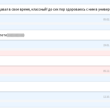
давал в свое время, классный! до сих пор здороваюсь с ним в универе
05.02.
е))))))))))))))
19.01.
05.12.
12.10.