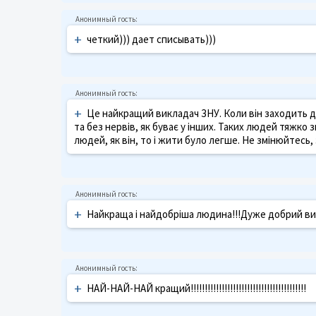
+
четкий))) дает списывать)))
+
Це найкращий викладач ЗНУ. Коли він заходить до
та без нервів, як буває у інших. Таких людей тяжко
людей, як він, то і жити було легше. Не змінюйтес
+
Найкраща і найдобріша людина!!!Дуже добрий ви
+
НАЙ-НАЙ-НАЙ кращий!!!!!!!!!!!!!!!!!!!!!!!!!!!!!!!!!!!!!!!!!