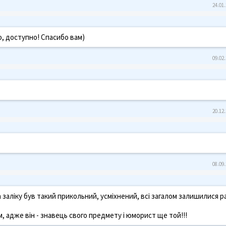
24.01.
, доступно! Спасибо вам)
09.02.
20.12.
08.09.
аліку був такий прикольний, усміхнений, всі загалом залишилися р
м, адже він - знавець свого предмету і юморист ще той!!!