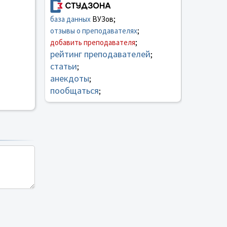
база данных
ВУЗов;
отзывы о преподавателях
;
добавить преподавателя
;
рейтинг преподавателей
;
статьи
;
анекдоты
;
пообщаться
;