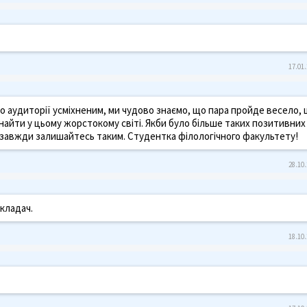
17.01.
 аудиторії усміхненим, ми чудово знаємо, що пара пройде весело, ц
 знайти у цьому жорстокому світі. Якби було більше таких позитивних
ь, завжди залишайтесь таким. Студентка філологічного факультету!
28.10.
кладач.
18.10.