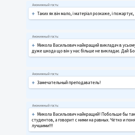
+
Таких як він мало, і матеріал розкаже, і пожартує,
+
Микола Васильович найкращий викладач в усьому 
дуже шкода що він у нас більше не викладає. Дай Бог
+
Замечательный преподаватель!
+
Микола Васильович найкращий! Побольше бы таки
студентов, а говорит с ними на равных. Чётко и по
лучшими!!!