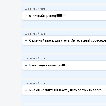
+
отличний препод!!!!!!!!!!
+
Отличный преподаватель. Интересный собеседни
+
Найкращий викладач!!!
+
Мне он нравится!!!Зачет у него получить легко!!