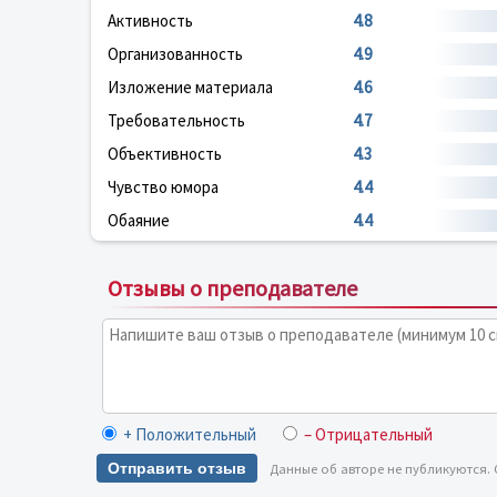
Активность
4.8
Организованность
4.9
Изложение материала
4.6
Требовательность
4.7
Объективность
4.3
Чувство юмора
4.4
Обаяние
4.4
Отзывы о преподавателе
+ Положительный
– Отрицательный
Отправить отзыв
Данные об авторе не публикуются.