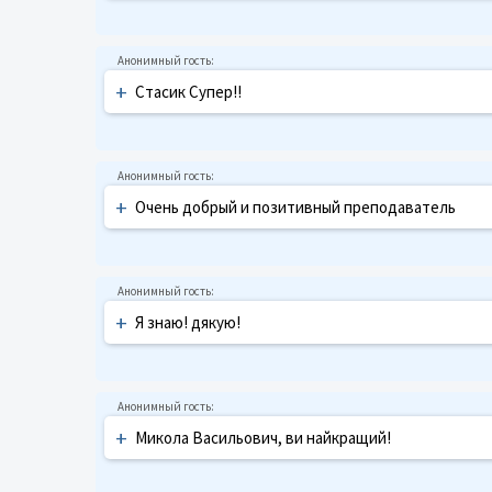
+
Стасик Супер!!
+
Очень добрый и позитивный преподаватель
+
Я знаю! дякую!
+
Микола Васильович, ви найкращий!