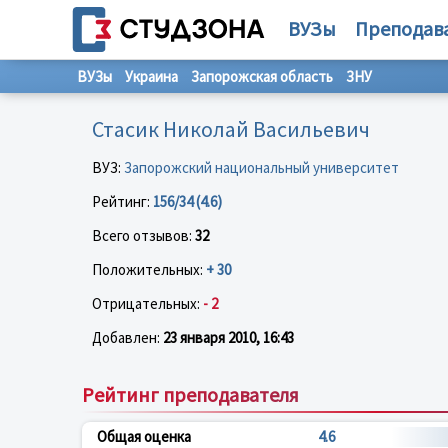
ВУЗы
Преподав
ВУЗы
Украина
Запорожская область
ЗНУ
Стасик Николай Васильевич
ВУЗ:
Запорожский национальный университет
Рейтинг:
156/34 (4.6)
Всего отзывов:
32
Положительных:
+ 30
Отрицательных:
- 2
Добавлен:
23 января 2010, 16:43
Рейтинг преподавателя
Общая оценка
4.6