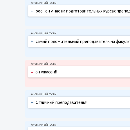
+
ооо...он у нас на подготовительных курсах препо
+
самый положительный преподаватель на факультет
–
он ужасен!!
+
Отличный преподаватель!!!