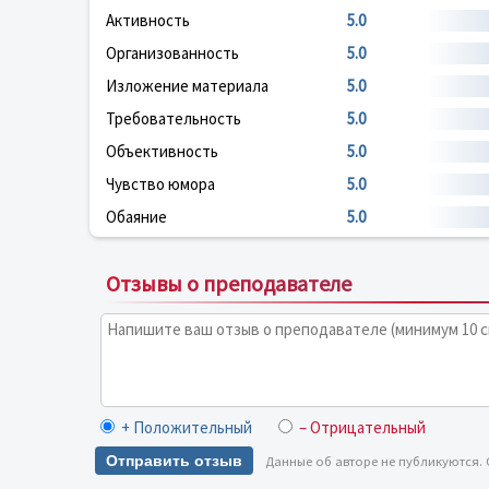
Активность
5.0
Организованность
5.0
Изложение материала
5.0
Требовательность
5.0
Объективность
5.0
Чувство юмора
5.0
Обаяние
5.0
Отзывы о преподавателе
+ Положительный
– Отрицательный
Отправить отзыв
Данные об авторе не публикуются.