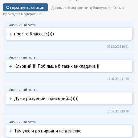
Отправить отзыв
Данные об авторе не публикуются. Отзыв
проходит модерацию.
+
просто Классссс))))
09.12.2014 16:51
+
Кльовий!!!!!Побільше б таких викладачів !!
23.08.2012 11:40
+
Дуже розумний і приємний...)))))
31.05.2012 19:48
+
Там уже и до нирвани не делекко