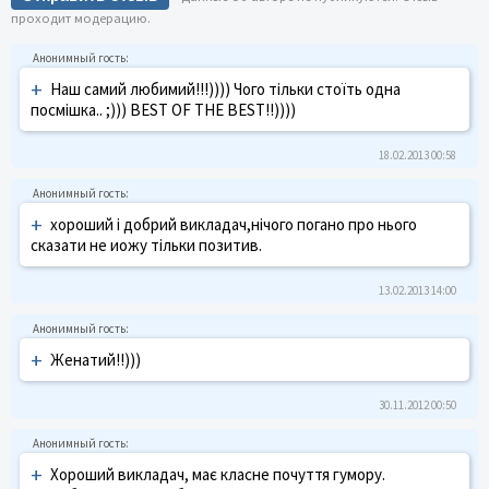
проходит модерацию.
+
Наш самий любимий!!!)))) Чого тільки стоїть одна
посмішка.. ;))) BEST OF THE BEST!!))))
18.02.2013 00:58
+
хороший і добрий викладач,нічого погано про нього
сказати не иожу тільки позитив.
13.02.2013 14:00
+
Женатий!!)))
30.11.2012 00:50
+
Хороший викладач, має класне почуття гумору.