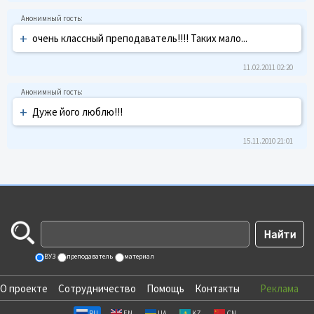
+
очень классный преподаватель!!!! Таких мало...
11.02.2011 02:20
+
Дуже його люблю!!!
15.11.2010 21:01
ВУЗ
преподаватель
материал
О проекте
Сотрудничество
Помощь
Контакты
Реклама
RU
EN
UA
KZ
CN