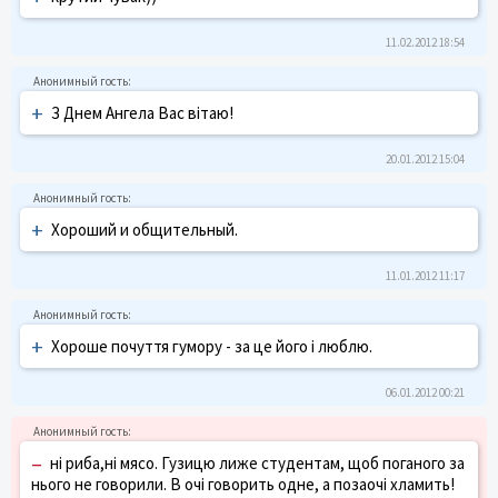
11.02.2012 18:54
+
З Днем Ангела Вас вітаю!
20.01.2012 15:04
+
Хороший и общительный.
11.01.2012 11:17
+
Хороше почуття гумору - за це його і люблю.
06.01.2012 00:21
–
ні риба,ні мясо. Гузицю лиже студентам, щоб поганого за
нього не говорили. В очі говорить одне, а позаочі хламить!