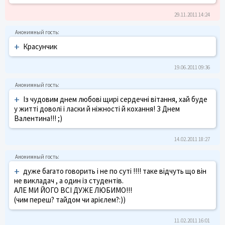
29.11.2011 14:24
+
Красунчик
19.06.2011 09:36
+
Із чудовим днем любові щирі сердечні вітання, хай буде
у житті доволі і ласки й ніжності й кохання! З Днем
Валентина!!! ;)
14.02.2011 18:27
+
дуже багато говорить і не по суті !!!! таке відчуть що він
не викладач , а один із студентів.
АЛЕ МИ ЙОГО ВСІ ДУЖЕ ЛЮБИМО!!!
(чим переш? тайдом чи арієлем?:))
11.02.2011 16:01