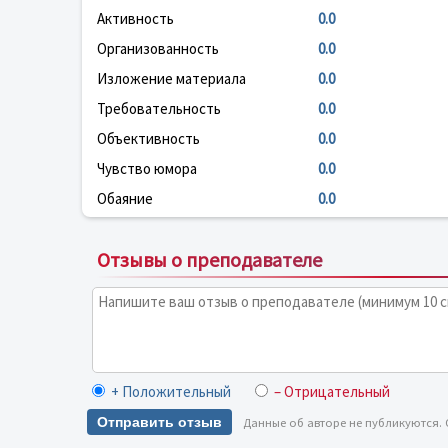
Активность
0.0
Организованность
0.0
Изложение материала
0.0
Требовательность
0.0
Объективность
0.0
Чувство юмора
0.0
Обаяние
0.0
Отзывы о преподавателе
+ Положительный
– Отрицательный
Отправить отзыв
Данные об авторе не публикуются.