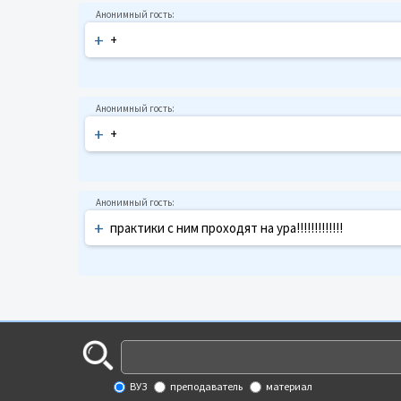
+
+
+
+
+
практики с ним проходят на ура!!!!!!!!!!!!!
ВУЗ
преподаватель
материал