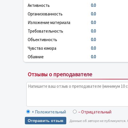
Активность
0.0
Организованность
0.0
Изложение материала
0.0
Требовательность
0.0
Объективность
0.0
Чувство юмора
0.0
Обаяние
0.0
Отзывы о преподавателе
+ Положительный
– Отрицательный
Отправить отзыв
Данные об авторе не публикуются.