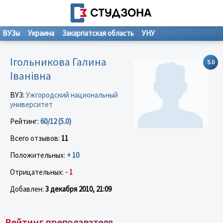
ВУЗы
Украина
Закарпатская область
УНУ
Ігольникова Галина
5.0
Іванівна
ВУЗ:
Ужгородский национальный
университет
Рейтинг:
60/12 (5.0)
Всего отзывов:
11
Положительных:
+ 10
Отрицательных:
- 1
Добавлен:
3 декабря 2010, 21:09
Рейтинг преподавателя