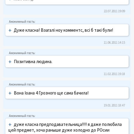
22.07.2011 19:09
+
Дуже класна! Взагалі ноу комментс, всі б такі були!
11.06.2011 14:15
+
Позитивна людина.
11.02.2011 19:18
+
Вона Іоана 4 Грозного ще сама бачила!
19.01.2011 18:47
+
дуже класна предподавательница!!!! я даже полюбила
цей предмет, хоча раныше дуже холодно до РОсии