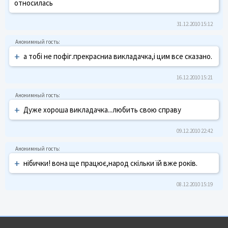
относилась
31.12.2010 15:12
+
а тобі не пофіг.прекрасниа викладачка,і цим все сказано.
16.12.2010 15:21
+
Дуже хороша викладачка...любить свою справу
09.12.2010 22:42
+
нібички! вона ще працює,народ скільки їй вже років.
08.12.2010 15:19