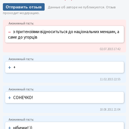
Отправить отзыв
Данные об авторе не публикуются. Отзыв
проходит модерацию.
–
з притензіями відноситьться до національних меншин, а
саме до угорців
02.07.2015 17:42
+
+
11.02.2015 22:55
+
СОНЕЧКО!
18.08.2011 21:04
+
нібички! ))