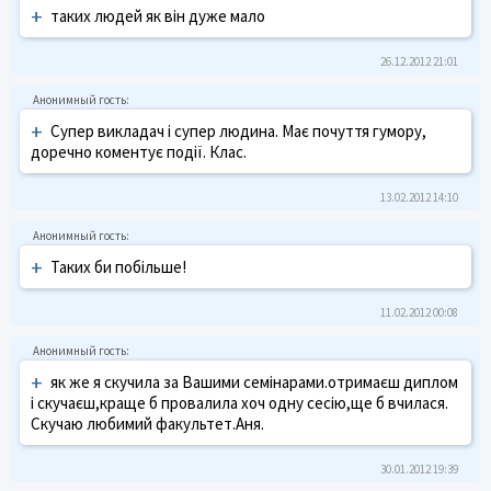
+
таких людей як він дуже мало
26.12.2012 21:01
+
Супер викладач і супер людина. Має почуття гумору,
доречно коментує події. Клас.
13.02.2012 14:10
+
Таких би побільше!
11.02.2012 00:08
+
як же я скучила за Вашими семінарами.отримаєш диплом
і скучаєш,краще б провалила хоч одну сесію,ще б вчилася.
Скучаю любимий факультет.Аня.
30.01.2012 19:39