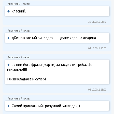
+
класний.
10.01.2012 16:41
+
дійсно класний викладач ........дуже хороша людина
04.12.2011 20:50
+
за ним його фрази (жарти) записувати треба. Це
геніально!!!!
І як викладач він супер!
03.12.2011 23:21
+
Самий прикольний і розумний викладач))