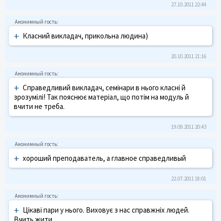
27.10.2011 22:44
+
Класний викладач, прикольна людина)
20.10.2011 21:16
+
Справедливий викладач, семінари в нього класні й
зрозумілі! Так пояснює матеріал, що потім на модуль й
вчити не треба.
19.09.2011 20:43
+
хороший преподаватель, а главное справедливый
22.07.2011 18:01
+
Цікаві пари у нього. Виховує з нас справжніх людей.
Вчить жити...