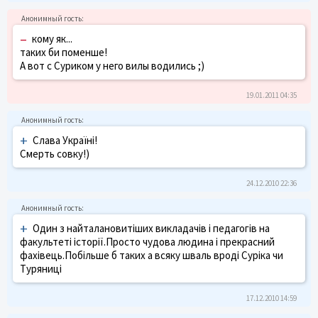
–
кому як...
таких би поменше!
А вот с Суриком у него вилы водились ;)
19.01.2011 04:35
+
Слава Україні!
Смерть совку!)
24.12.2010 22:36
+
Один з найталановитіших викладачів і педагогів на
факультеті історії.Просто чудова людина і прекрасний
фахівець.Побільше б таких а всяку шваль вроді Суріка чи
Туряниці
17.12.2010 14:59