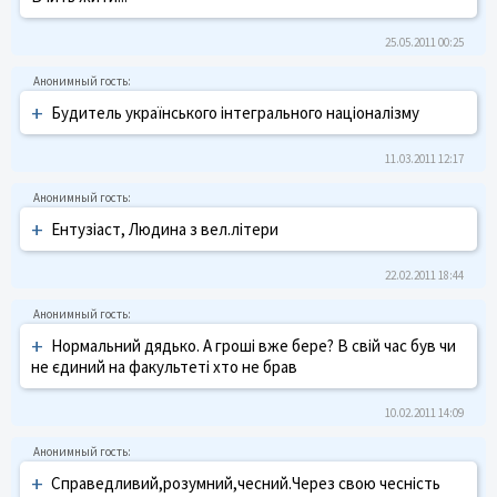
25.05.2011 00:25
+
Будитель українського інтегрального націоналізму
11.03.2011 12:17
+
Ентузіаст, Людина з вел.літери
22.02.2011 18:44
+
Нормальний дядько. А гроші вже бере? В свій час був чи
не єдиний на факультеті хто не брав
10.02.2011 14:09
+
Справедливий,розумний,чесний.Через свою чесність