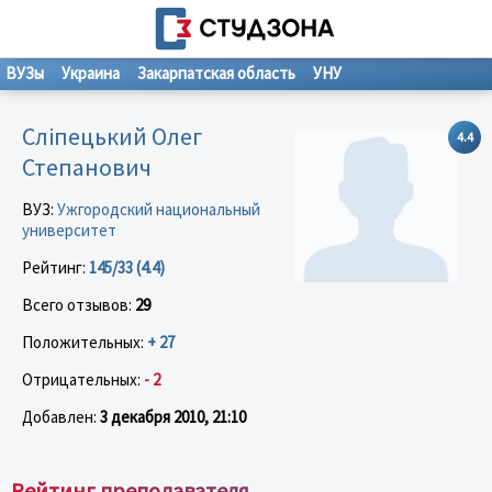
ВУЗы
Украина
Закарпатская область
УНУ
Сліпецький Олег
4.4
Степанович
ВУЗ:
Ужгородский национальный
университет
Рейтинг:
145/33 (4.4)
Всего отзывов:
29
Положительных:
+ 27
Отрицательных:
- 2
Добавлен:
3 декабря 2010, 21:10
Рейтинг преподавателя