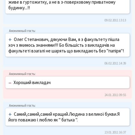
живе в гуртожитку, а не в з-поверховому приватному
будинку...!!
09.02.2011 13:13
+
Олег Степанович, дякуючи Вам, я з факультету пішла
хоч з якимось знаннями!!! Бо більшість з викладачів на
факультеті взагалі не шарять що викладають без "папіря"!
06.02.2011 14:39
–
Хороший викладач
24.01.2011 09:55
+
Самий,самий,самий кращий.Людина з великої букви.Я
його поважаю і люблю як " батька ".
23.01.2011 16:37