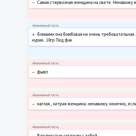
–
Самая стервозная женщина на свете. Ненавижу е
+
блиииин она бомбовая но очень требовательная . 
нурик.. 10гр Пед фак
–
фывп
–
наглая , хитрая женшина. ненавижу. конечно, есл
–
Я полностью согласен с тобой