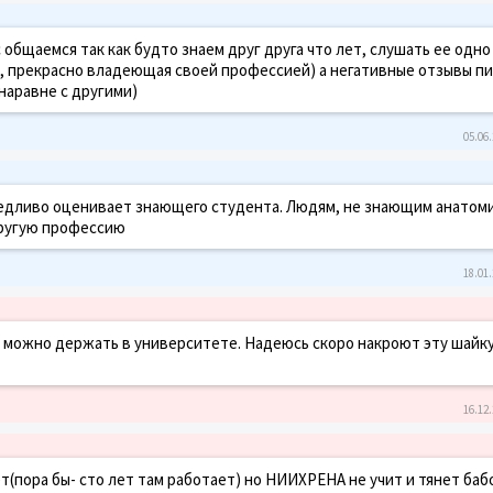
с общаемся так как будто знаем друг друга что лет, слушать ее одно
, прекрасно владеющая своей профессией) а негативные отзывы п
 наравне с другими)
05.06.
ведливо оценивает знающего студента. Людям, не знающим анатом
другую профессию
18.01.
 можно держать в университете. Надеюсь скоро накроют эту шайк
16.12.
(пора бы- сто лет там работает) но НИИХРЕНА не учит и тянет бабо