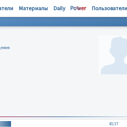
атели
Материалы
Daily
Пользовател
демия
43/37