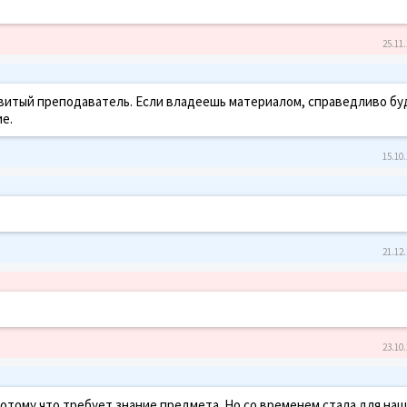
25.11.
витый преподаватель. Если владеешь материалом, справедливо б
е.
15.10.
21.12.
23.10.
 потому что требует знание предмета. Но со временем стала для на