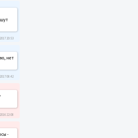
ишут
2017 20:53
ию, нет
2017 08:42
у
2016 22:08
сы -