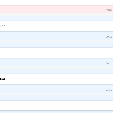
19.02.
*:*
09.12.
24.11.
сная
25.10.