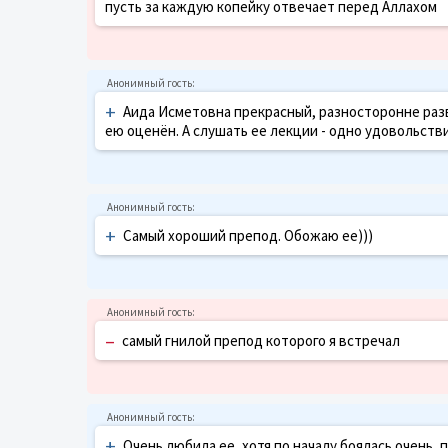
пусть за каждую копейку отвечает перед Аллахом
+
Аида Исметовна прекрасный, разносторонне раз
ею оценён. А слушать ее лекции - одно удовольстви
+
Самый хороший препод. Обожаю ее)))
–
самый гнилой препод которого я встречал
+
Очень любила ее, хотя по началу боялась очень,