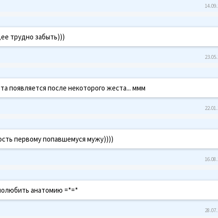
14.09.
,ее трудно забыть)))
23.05.
та появляется после некоторого жеста... ммм
22.01.
ость первому попавшемуся мужу))))
16.08.
 полюбить анатомию =*=*
28.07.