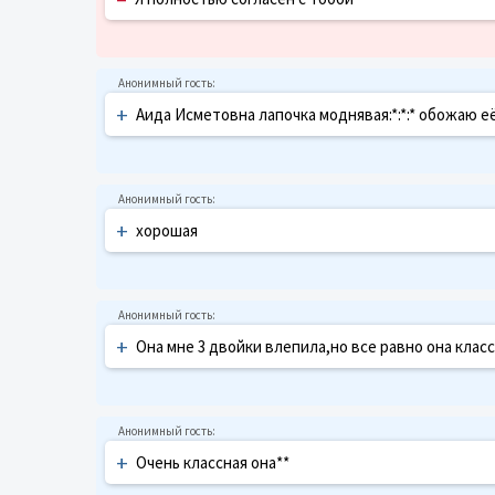
+
Аида Исметовна лапочка моднявая:*:*:* обожаю её:
+
хорошая
+
Она мне 3 двойки влепила,но все равно она клас
+
Очень классная она**