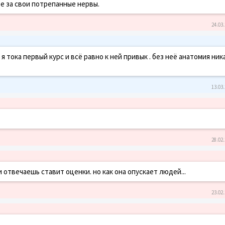
е за свои потрепанные нервы.
24.03.
я тока первый курс и всё равно к ней привык . без неё анатомия ник
13.03.
28.02.
и отвечаешь ставит оценки. но как она опускает людей...
23.02.