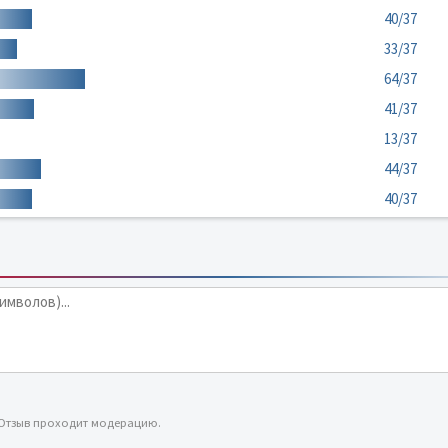
40/37
33/37
64/37
41/37
13/37
44/37
40/37
 Отзыв проходит модерацию.