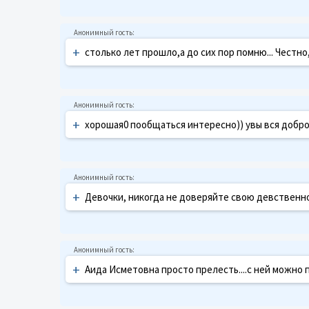
+
столько лет прошло,а до сих пор помню... Честно
+
хорошая0 пообщаться интересно)) увы вся добро
+
Девочки, никогда не доверяйте свою девственн
+
Аида Исметовна просто прелесть....с ней можно