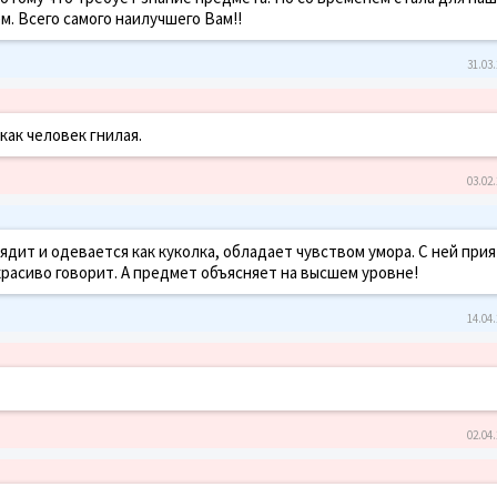
 Всего самого наилучшего Вам!!
31.03.
как человек гнилая.
03.02.
ит и одевается как куколка, обладает чувством умора. С ней при
красиво говорит. А предмет объясняет на высшем уровне!
14.04.
02.04.