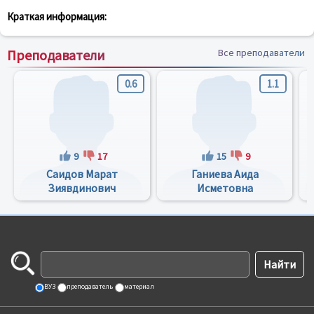
Краткая информация:
Преподаватели
Все преподаватели
0.6
1.1
9
17
15
9
Саидов Марат
Ганиева Аида
А
Зиявдинович
Исметовна
ВУЗ
преподаватель
материал