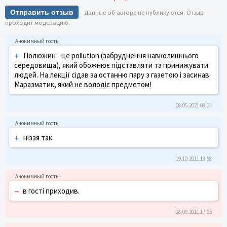
Отправить отзыв
Данные об авторе не публикуются. Отзыв
проходит модерацию.
+
Полюжин - це pollution (забруднення навколишнього
середовища), який обожнює підставляти та принижувати
людей. На лекції сідав за останню пару з газетою і засинав.
Маразматик, який не володіє предметом!
08.05.2021 08:24
+
ніззя так
19.10.2011 18:58
–
в гості приходив.
28.09.2011 17:05