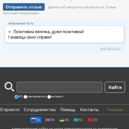
Отправить отзыв
Данные об авторе не публикуются. Отзыв
проходит модерацию.
+
Позитивна жіночка, дуже позитивна!
І знавець своєї справи!
23.03.2012 22:22
ВУЗ
преподаватель
материал
О проекте
Сотрудничество
Помощь
Контакты
Реклама
RU
EN
UA
KZ
CN