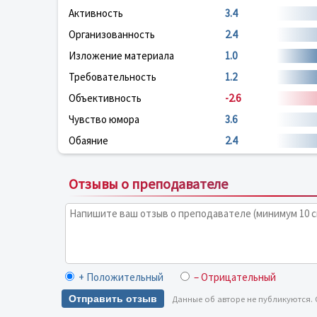
Активность
3.4
Организованность
2.4
Изложение материала
1.0
Требовательность
1.2
Объективность
-2.6
Чувство юмора
3.6
Обаяние
2.4
Отзывы о преподавателе
+ Положительный
– Отрицательный
Отправить отзыв
Данные об авторе не публикуются.