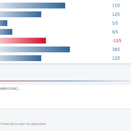
17/5
12/5
5/5
6/5
-13/5
18/5
12/5
 Отзыв проходит модерацию.