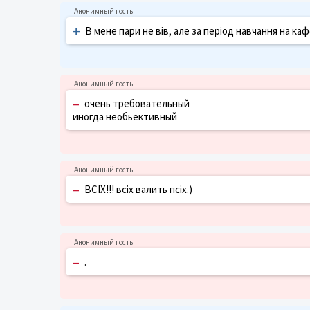
+
В мене пари не вів, але за період навчання на ка
–
очень требовательный
иногда необьективный
–
ВСІХ!!! всіх валить псіх.)
–
.