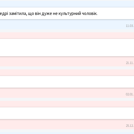
федрі замітила, що він дуже не культурний чоловік.
11.03.
21.11.
02.01.
25.12.