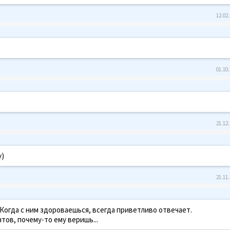
12.02.
01.10.
21.12.
у)
21.11.
огда с ним здороваешься, всегда приветливо отвечает.
тов, почему-то ему веришь...