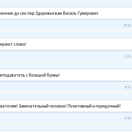
ажение до сих пор.Здоровья вам Василь Гумерович
08.06.
держит слово!
12.05.
еподаватель с большой буквы!
29.10.
вателям! Замечательный человек! Позитивный и порядочный!
17.06.