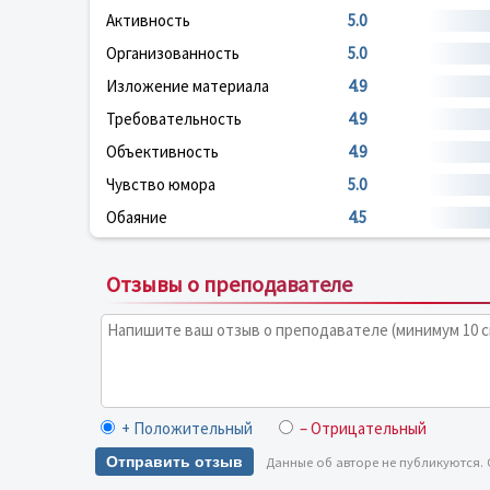
Активность
5.0
Организованность
5.0
Изложение материала
4.9
Требовательность
4.9
Объективность
4.9
Чувство юмора
5.0
Обаяние
4.5
Отзывы о преподавателе
+ Положительный
– Отрицательный
Отправить отзыв
Данные об авторе не публикуются.