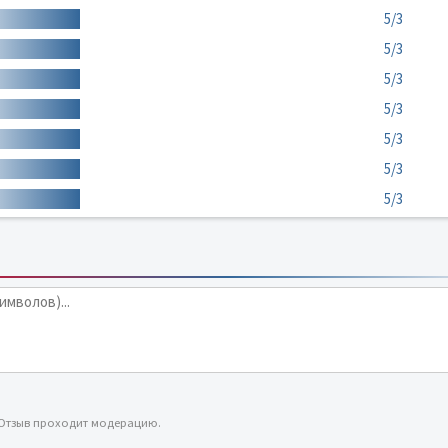
5/3
5/3
5/3
5/3
5/3
5/3
5/3
 Отзыв проходит модерацию.