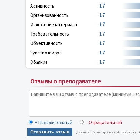
Активность
1.7
Организованность
1.7
Изложение материала
1.7
Требовательность
1.7
Объективность
1.7
Чувство юмора
1.7
Обаяние
1.7
Отзывы о преподавателе
+ Положительный
– Отрицательный
Отправить отзыв
Данные об авторе не публикуются.