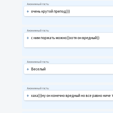
+
очень крутой препод)))
+
с ним поржать можно))хотя он вредный))
+
Веселый
+
хаха)))ну он конечно вредный но все равно ниче 