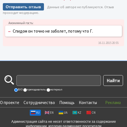
Отправить отзыв
Данные об авторе не публикуются. Отзыв
проходит модерацию.
–
Спидом он точно не заболет, потому что Г.
16.11.2015 20:55
ВУЗ
преподаватель
материал
О проекте
Сотрудничество
Помощь
Контакты
Реклама
RU
EN
UA
KZ
CN
Администрация сайта не несет ответственности за содержание
информации, которую размещают посетители