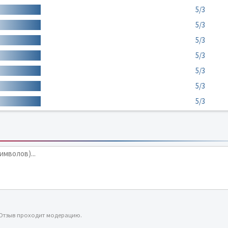
5/3
5/3
5/3
5/3
5/3
5/3
5/3
 Отзыв проходит модерацию.