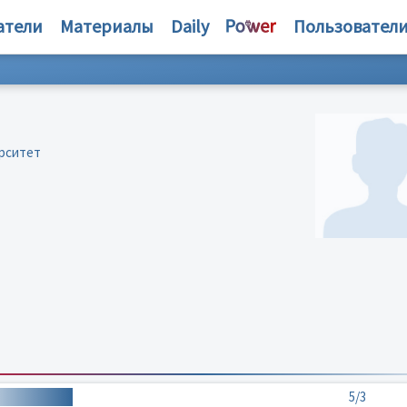
атели
Материалы
Daily
Пользовател
рситет
5/3