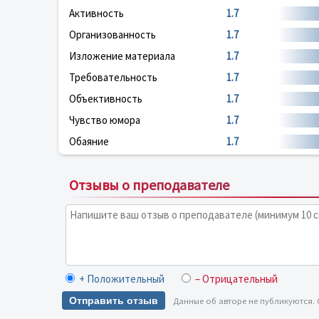
Активность
1.7
Организованность
1.7
Изложение материала
1.7
Требовательность
1.7
Объективность
1.7
Чувство юмора
1.7
Обаяние
1.7
Отзывы о преподавателе
+ Положительный
– Отрицательный
Отправить отзыв
Данные об авторе не публикуются.