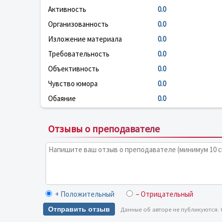
Активность
0.0
Организованность
0.0
Изложение материала
0.0
Требовательность
0.0
Объективность
0.0
Чувство юмора
0.0
Обаяние
0.0
Отзывы о преподавателе
+ Положительный
– Отрицательный
Отправить отзыв
Данные об авторе не публикуются.