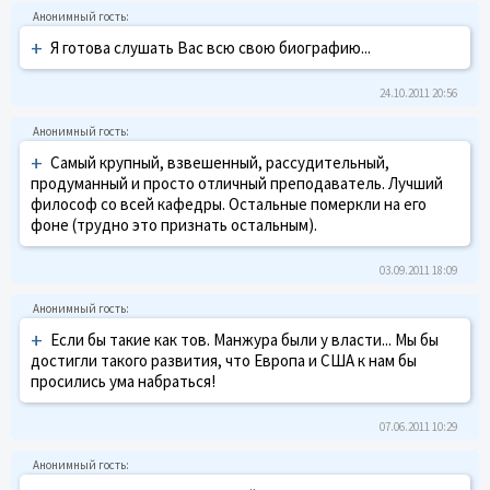
+
Я готова слушать Вас всю свою биографию...
24.10.2011 20:56
+
Самый крупный, взвешенный, рассудительный,
продуманный и просто отличный преподаватель. Лучший
философ со всей кафедры. Остальные померкли на его
фоне (трудно это признать остальным).
03.09.2011 18:09
+
Если бы такие как тов. Манжура были у власти... Мы бы
достигли такого развития, что Европа и США к нам бы
просились ума набраться!
07.06.2011 10:29