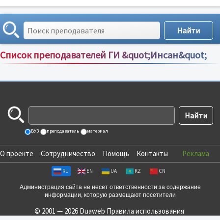
Список преподавателей ГИ &quot;Инсан&quot;
Сортировка по:
имени
;
рейтингу
;
отзывам
;
ВУЗ
преподаватель
материал
О проекте
Сотрудничество
Помощь
Контакты
Реклама
RU
EN
UA
KZ
CN
Администрация сайта не несет ответственности за содержание
информации, которую размещают посетители
© 2001 — 2026 Duaweb
Правила использования