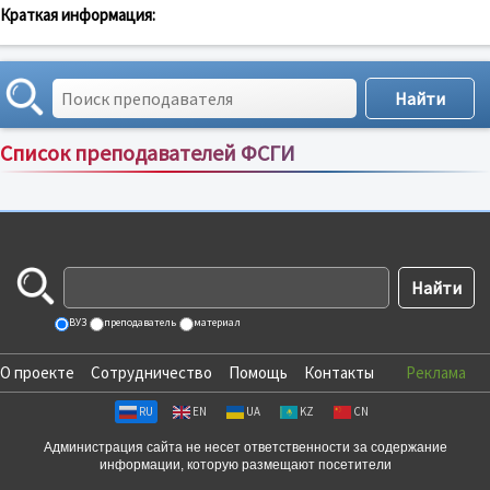
Краткая информация:
Список преподавателей ФСГИ
Сортировка по:
имени
;
рейтингу
;
отзывам
;
ВУЗ
преподаватель
материал
О проекте
Сотрудничество
Помощь
Контакты
Реклама
RU
EN
UA
KZ
CN
Администрация сайта не несет ответственности за содержание
информации, которую размещают посетители