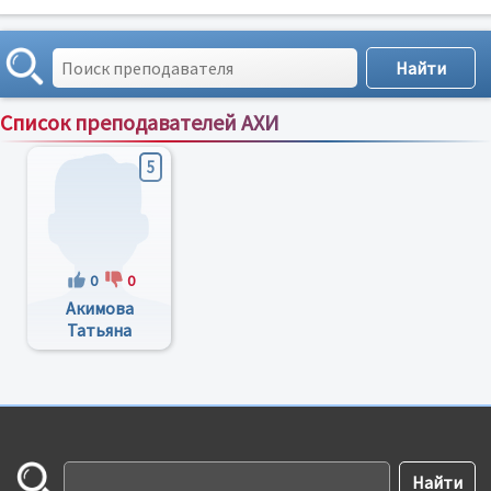
Список преподавателей АХИ
Сортировка по:
имени
;
рейтингу
;
отзывам
;
5
0
0
Акимова
Татьяна
Николаевна