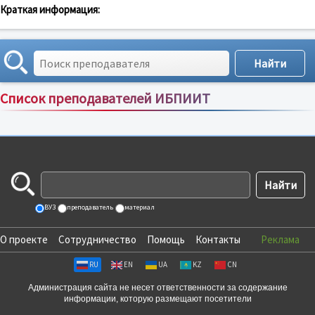
Краткая информация:
Список преподавателей ИБПИИТ
Сортировка по:
имени
;
рейтингу
;
отзывам
;
ВУЗ
преподаватель
материал
О проекте
Сотрудничество
Помощь
Контакты
Реклама
RU
EN
UA
KZ
CN
Администрация сайта не несет ответственности за содержание
информации, которую размещают посетители