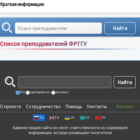
Краткая информация:
Список преподавателей ФРГГУ
Сортировка по:
имени
;
рейтингу
;
отзывам
;
ВУЗ
преподаватель
материал
О проекте
Сотрудничество
Помощь
Контакты
Реклама
RU
EN
UA
KZ
CN
Администрация сайта не несет ответственности за содержание
информации, которую размещают посетители