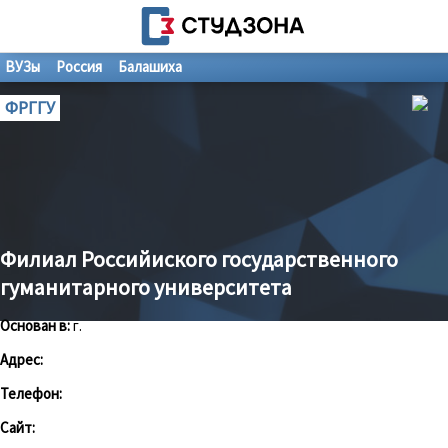
ВУЗы
Россия
Балашиха
ФРГГУ
Филиал Российиского государственного
гуманитарного университета
Основан в:
г.
Адрес:
Телефон:
Сайт: