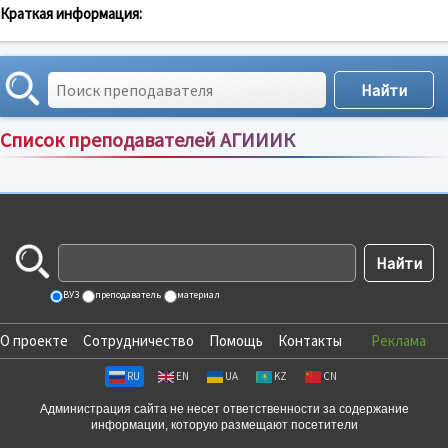
Краткая информация:
Список преподавателей АГИИИК
Сортировка по:
имени
;
рейтингу
;
отзывам
;
ВУЗ
преподаватель
материал
О проекте
Сотрудничество
Помощь
Контакты
Реклама
RU
EN
UA
KZ
CN
Администрация сайта не несет ответственности за содержание
информации, которую размещают посетители