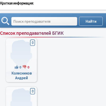
Краткая информация:
Список преподавателей БГИК
Сортировка по:
имени
;
рейтингу
;
отзывам
;
0
0
0
Колесников
Андрей
Александрович
0