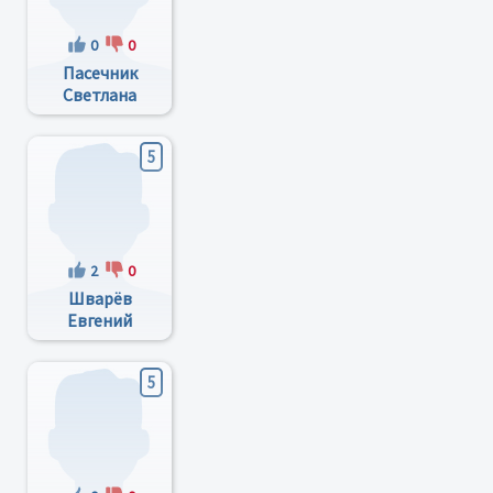
0
0
Пасечник
Светлана
Ивановна
5
2
0
Шварёв
Евгений
Викторович
5