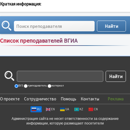
Краткая информация:
Список преподавателей ВГИА
Сортировка по:
имени
;
рейтингу
;
отзывам
;
ВУЗ
преподаватель
материал
О проекте
Сотрудничество
Помощь
Контакты
Реклама
RU
EN
UA
KZ
CN
Администрация сайта не несет ответственности за содержание
информации, которую размещают посетители