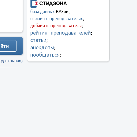
база данных
ВУЗов;
отзывы о преподавателях
;
добавить преподавателя
;
рейтинг преподавателей
;
статьи
;
анекдоты
;
пообщаться
;
гу
;
отзывам
;