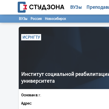
ВУЗы
Преподав
ВУЗы
Россия
Новосибирск
ИСРНГТУ
Институт социальной реабилитации
университета
Основан в:
г.
Адрес: