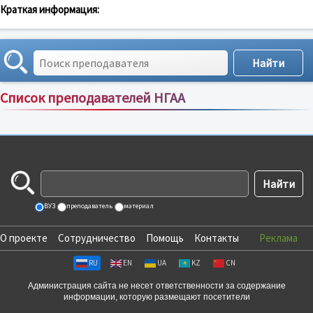
Краткая информация:
Список преподавателей НГАА
Сортировка по:
имени
;
рейтингу
;
отзывам
;
ВУЗ
преподаватель
материал
О проекте
Сотрудничество
Помощь
Контакты
Реклама
RU
EN
UA
KZ
CN
Администрация сайта не несет ответственности за содержание
информации, которую размещают посетители