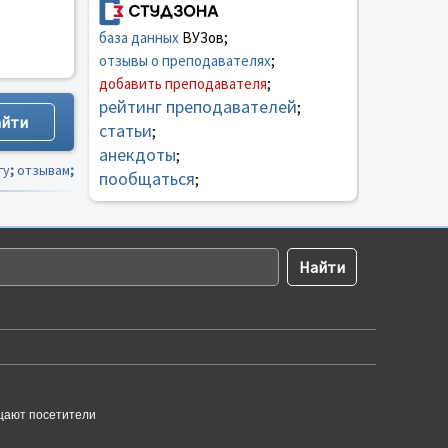
база данных
ВУЗов;
отзывы о преподавателях
;
добавить преподавателя
;
рейтинг преподавателей
;
статьи
;
анекдоты
;
гу
;
отзывам
;
пообщаться
;
щают посетители