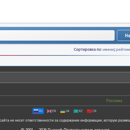
Сортировка по:
имени
;
рейтин
Реклама
RU
EN
UA
KZ
CN
сайта не несет ответственности за содержание информации, которую разме
© 2001 — 2026 Duaweb
Правила использования