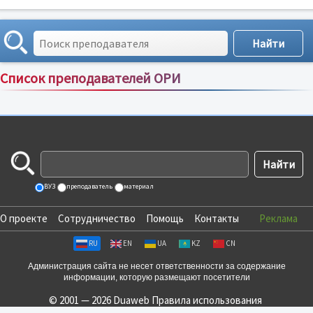
Список преподавателей ОРИ
Сортировка по:
имени
;
рейтингу
;
отзывам
;
ВУЗ
преподаватель
материал
О проекте
Сотрудничество
Помощь
Контакты
Реклама
RU
EN
UA
KZ
CN
Администрация сайта не несет ответственности за содержание
информации, которую размещают посетители
© 2001 — 2026 Duaweb
Правила использования