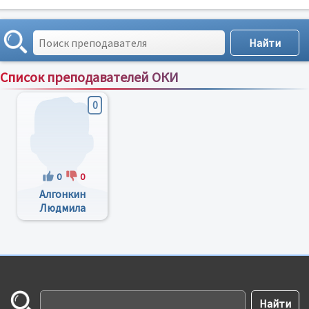
Список преподавателей ОКИ
Сортировка по:
имени
;
рейтингу
;
отзывам
;
0
0
0
Алгонкин
Людмила
Ильинична