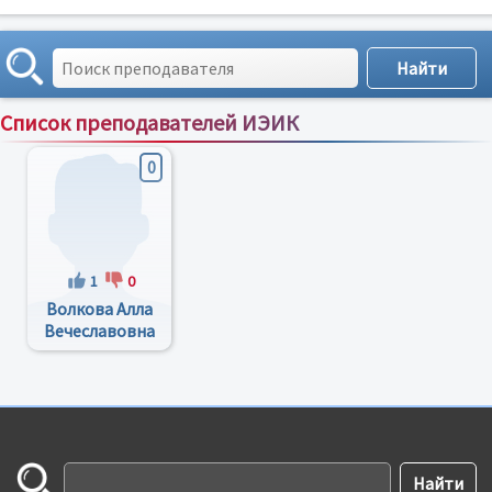
Список преподавателей ИЭИК
Сортировка по:
имени
;
рейтингу
;
отзывам
;
0
1
0
Волкова Алла
Вечеславовна